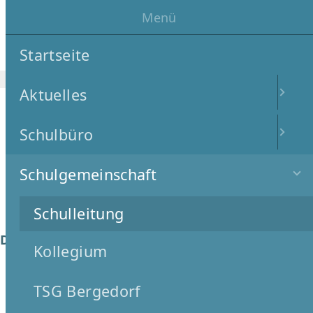
Menü
Schulprofil
Unterricht und Projekte
Suche
Startseite
Aktuelles
Schulbüro
Schulgemeinschaft
Schulleitung
Dr. Doris Mallasch
(Schulleitung),
Kollegium
TSG Bergedorf