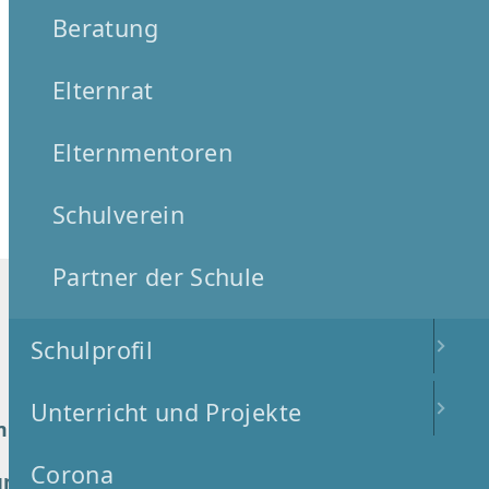
Beratung
Elternrat
Elternmentoren
Schulverein
Partner der Schule
Schulprofil
17.03.2026
Unterricht und Projekte
m
Musical-Highlight
,
und neue Impulse
Corona
und
für modernes