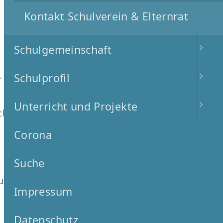
Kontakt Schulverein & Elternrat
Schulgemeinschaft
Schulprofil
 §8a Kinderschutzfachkraft (DGSF)
Unterricht und Projekte
he Familientherapeutin (i.W.)
Corona
Suche
rmittlerin für alle Schulen in
Impressum
Datenschutz