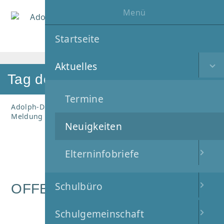
Menü
MENÜ
Startseite
Aktuelles
Tag der
Termine
Adolph-Diesterweg-Schule
Aktuelles
Neuigkeiten
Meldung
Neuigkeiten
08
.
Juni
2023
Elterninfobriefe
Schulbüro
OFFENEN TÜR
Schulgemeinschaft