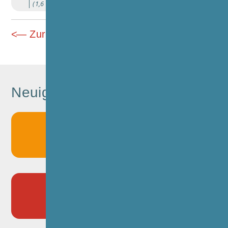
(1,6 MiB)
Zurück
Neuigkeiten
17.06.2026
Buntes Schulleben
13.05.2026
Eine Woche voller Ideen, Abenteuer
und Gemeinschaft