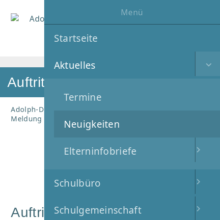
Menü
MENÜ
Startseite
Aktuelles
Auftritte des Schulchores
Termine
Adolph-Diesterweg-Schule
Aktuelles
Neuigkeiten
Meldung
Neuigkeiten
Elterninfobriefe
10
.
April
2023
Schulbüro
Schulgemeinschaft
Auftritte des Chores