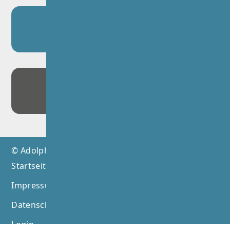
27.04.2026
Gemeinsam entdecken, gestalten
und mitbestimmen
17.03.2026
Musical-Highlight und neue
Impulse für modernes Lernen
© Adolph-Diesterweg-Schule Hamburg 2026
Startseite
Impressum
Datenschutz
Login