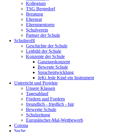
Kollegium
TSG Bergedorf
Beratung
Elternrat
Elternmentoren
Schulverein
Partner der Schule
Schulprofil
Geschichte der Schule
Leitbild der Schule
Konzepte der Schule
Ganztagskonzept
Bewegte Schule
Sprachentwicklung
JeKi Jede Kind ein Instrument
Unterricht und Projekte
Unsere Klassen
Tagesablauf
Fördern und Fordern
freundlich - friedlich - fair
Bewegte Schule
Schulzeitung
Europäischer-Mal-Wettbewerb
Corona
Suche